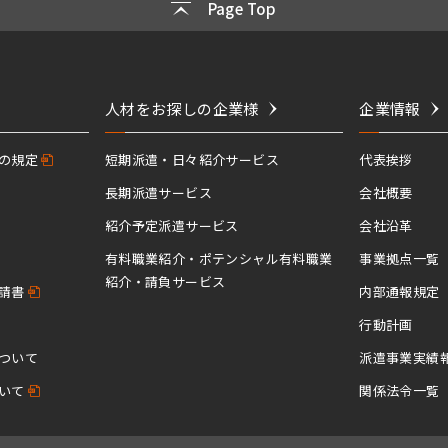
Page Top
人材をお探しの企業様
企業情報
の規定
短期派遣・日々紹介サービス
代表挨拶
長期派遣サービス
会社概要
紹介予定派遣サービス
会社沿革
有料職業紹介・ポテンシャル有料職業
事業拠点一覧
紹介・請負サービス
請書
内部通報規定
行動計画
ついて
派遣事業実績
いて
関係法令一覧